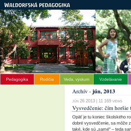
Pedagogika
Rodičia
Veda, výskum
Vzdelávanie
jún, 2013
Archív -
jún 26 2013 | 11 169 views
Vysvedčenie: čím horšie
Opäť je tu koniec školského r
dobré vysvedčenie, sa môže z
také, kde sú „samé“ – teda sa