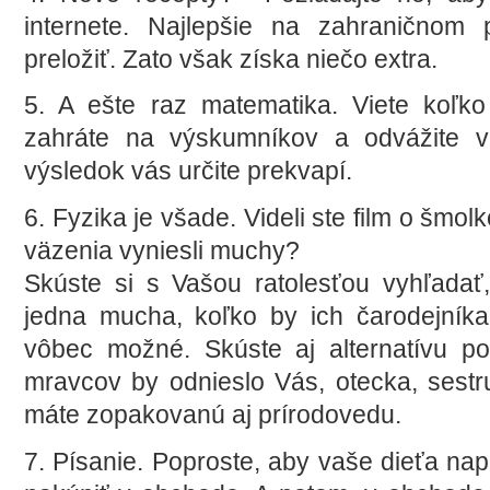
internete. Najlepšie na zahraničnom 
preložiť. Zato však získa niečo extra.
5. A ešte raz matematika. Viete koľk
zahráte na výskumníkov a odvážite v
výsledok vás určite prekvapí.
6. Fyzika je všade. Videli ste film o šmo
väzenia vyniesli muchy?
Skúste si s Vašou ratolesťou vyhľadať
jedna mucha, koľko by ich čarodejníka
vôbec možné. Skúste aj alternatívu 
mravcov by odnieslo Vás, otecka, sest
máte zopakovanú aj prírodovedu.
7. Písanie. Poproste, aby vaše dieťa na