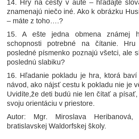
14. Hry na cesty v aute – hľadajte slov
znamenajú niečo iné. Ako k obrázku Husi-n
– máte z toho….?
15. A ešte jedna obmena známej hr
schopnosti potrebné na čítanie. Hru
posledné písmenko poznajú všetci, ale sk
poslednú slabiku?
16. Hľadanie pokladu je hra, ktorá baví
návod, ako nájsť cestu k pokladu nie je 
Uvidíte,že deti budú nie len čítať a písať
svoju orientáciu v priestore.
Autor: Mgr. Miroslava Heribanová
bratislavskej Waldorfskej školy.