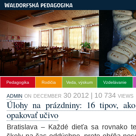
Pedagogika
Rodičia
Veda, výskum
Vzdelávanie
admin
on december 30 2012 | 10 734 views
Úlohy na prázdniny: 16 tipov, ako
opakovať učivo
Bratislava – Každé dieťa sa rovnako te