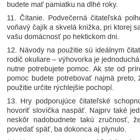
budete mať pamiatku na dlhé roky.
11. Čítanie. Podvečerná čitateľská pol
voňavý čajík a skvelá knižka, pri ktorej s
vašu domácnosť po hektickom dni.
12. Návody na použitie sú ideálnym čita
rodič okuliare – výhovorka je jednoduchá –
nutne potrebujete pomoc. Ak ste od prí
pomoc budete potrebovať najmä preto, 
použitie určite rýchlejšie pochopí.
13. Hry podporujúce čitateľské schopno
hovoriť slovíčka naspäť. Najprv také j
neskôr nadobudnete takú zručnosť, že
povedať späť, ba dokonca aj plynulo.