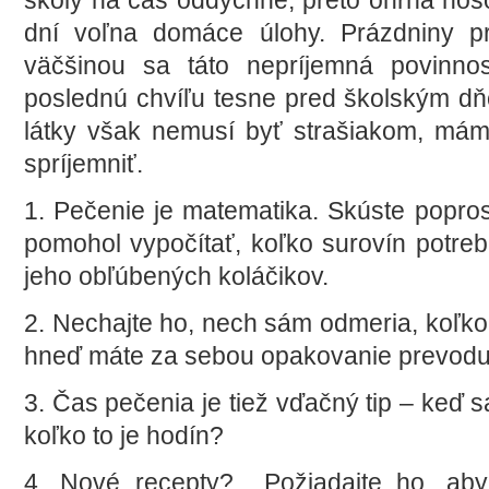
školy na čas oddýchne, preto ohŕňa nos
dní voľna domáce úlohy. Prázdniny p
väčšinou sa táto nepríjemná povinno
poslednú chvíľu tesne pred školským d
látky však nemusí byť strašiakom, mám
spríjemniť.
1. Pečenie je matematika. Skúste popro
pomohol vypočítať, koľko surovín potreb
jeho obľúbených koláčikov.
2. Nechajte ho, nech sám odmeria, koľko j
hneď máte za sebou opakovanie prevodu 
3. Čas pečenia je tiež vďačný tip – keď s
koľko to je hodín?
4. Nové recepty? Požiadajte ho, aby