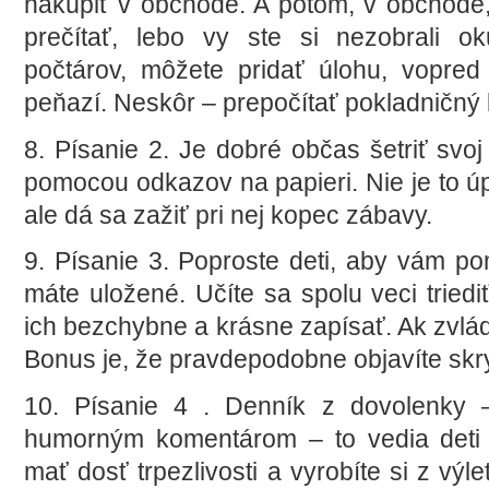
nakúpiť v obchode. A potom, v obchode,
prečítať, lebo vy ste si nezobrali o
počtárov, môžete pridať úlohu, vopre
peňazí. Neskôr – prepočítať pokladničný 
8. Písanie 2. Je dobré občas šetriť svo
pomocou odkazov na papieri. Nie je to úp
ale dá sa zažiť pri nej kopec zábavy.
9. Písanie 3. Poproste deti, aby vám p
máte uložené. Učíte sa spolu veci tried
ich bezchybne a krásne zapísať. Ak zvlá
Bonus je, že pravdepodobne objavíte skr
10. Písanie 4 . Denník z dovolenky –
humorným komentárom – to vedia deti 
mať dosť trpezlivosti a vyrobíte si z výl