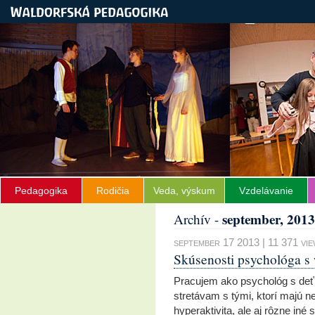
Pedagogika
Rodičia
Veda, výskum
Vzdelávanie
september, 2013
Archív -
september 17 2013 | 11 371 vi
Skúsenosti psychológa s 
Pracujem ako psychológ s deť
stretávam s tými, ktorí majú ne
hyperaktivita, ale aj rôzne iné 