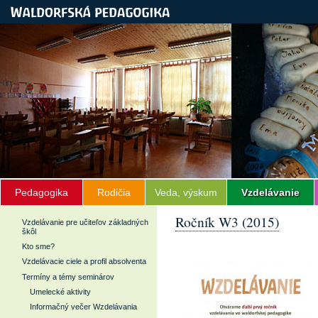
Pedagogika
Rodičia
Veda, výskum
Vzdelávanie
Ročník W3 (2015)
Vzdelávanie pre učiteľov základných
škôl
Kto sme?
Vzdelávacie ciele a profil absolventa
Termíny a témy seminárov
Umelecké aktivity
Informačný večer Wzdelávania