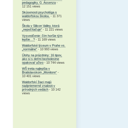
pedagogiky, G. Assenza
-
12 151 views
Skúsenosti psychológa s
waldorfskou školou.
- 11 371
views
Škola v Silicon Valley, ktorá
„nepočítačuje“
- 11 221 views
Vysvedčenie: čím horšie tým
lepšie…?
- 11 169 views
Waldorfské lýceum v Prahe vs.
„normálne“
- 10 993 views
Úlohy na prázdniny: 16 tipov,
ako si s deťmi bezbolestne
opakovať učivo
- 10 744 views
WŠ tretia najlepšia v
Bratislavskom „Monitore“
-
10 401 views
Waldorfskí žiaci majú
nadpriemerné znalosti v
prírodných vedách
- 10 142
views