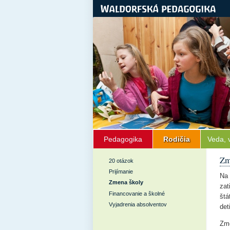
Pedagogika
Rodičia
Veda, 
Zm
20 otázok
Prijímanie
Na 
Zmena školy
zat
Financovanie a školné
štá
Vyjadrenia absolventov
det
Zme