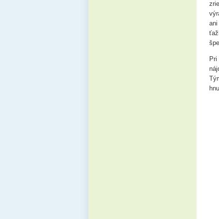
zri
výr
ani
ťaž
špe
Pri
náj
Tým
hnu