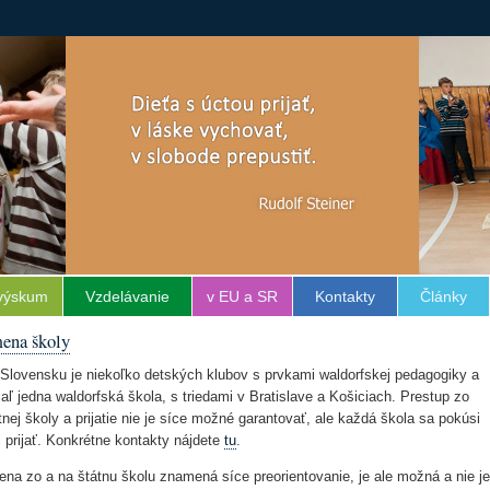
výskum
Vzdelávanie
v EU a SR
Kontakty
Články
ena školy
Slovensku je niekoľko detských klubov s prvkami waldorfskej pedagogiky a
iaľ jedna waldorfská škola, s triedami v Bratislave a Košiciach. Prestup zo
tnej školy a prijatie nie je síce možné garantovať, ale každá škola sa pokúsi
i prijať. Konkrétne kontakty nájdete
tu
.
na zo a na štátnu školu znamená síce preorientovanie, je ale možná a nie je