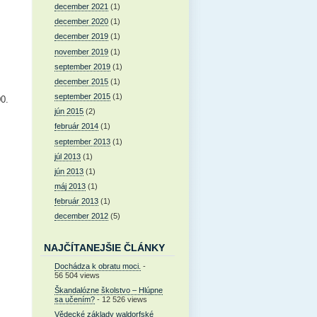
december 2021
(1)
december 2020
(1)
december 2019
(1)
november 2019
(1)
september 2019
(1)
december 2015
(1)
september 2015
(1)
00.
jún 2015
(2)
február 2014
(1)
september 2013
(1)
júl 2013
(1)
jún 2013
(1)
máj 2013
(1)
február 2013
(1)
december 2012
(5)
NAJČÍTANEJŠIE ČLÁNKY
Dochádza k obratu moci.
-
56 504 views
Škandalózne školstvo – Hlúpne
sa učením?
- 12 526 views
Vědecké základy waldorfské