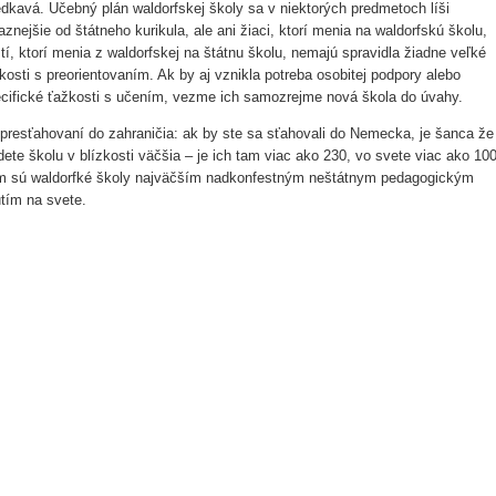
edkavá. Učebný plán waldorfskej školy sa v niektorých predmetoch líši
aznejšie od štátneho kurikula, ale ani žiaci, ktorí menia na waldorfskú školu,
 tí, ktorí menia z waldorfskej na štátnu školu, nemajú spravidla žiadne veľké
kosti s preorientovaním. Ak by aj vznikla potreba osobitej podpory alebo
cifické ťažkosti s učením, vezme ich samozrejme nová škola do úvahy.
 presťahovaní do zahraničia: ak by ste sa sťahovali do Nemecka, je šanca že
dete školu v blízkosti väčšia – je ich tam viac ako 230, vo svete viac ako 10
 sú waldorfké školy najväčším nadkonfestným neštátnym pedagogickým
tím na svete.